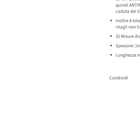
quindi ANTI
caduta dei li
Inoltre è tot
ritagli non l
31 Misure dis
Spessore: 1m
Lunghezza m
Condividi