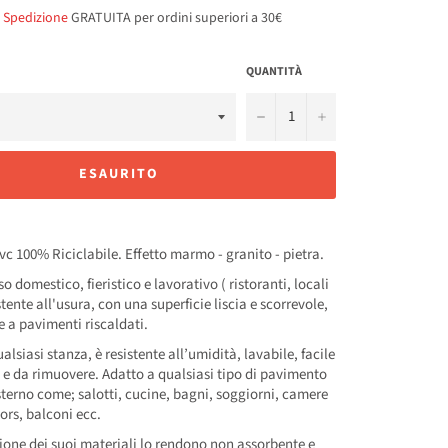
.
Spedizione
GRATUITA per ordini superiori a 30€
QUANTITÀ
−
+
ESAURITO
c 100% Riciclabile. Effetto marmo - granito - pietra.
o domestico, fieristico e lavorativo ( ristoranti, locali
ente all'usura, con una superficie liscia e scorrevole,
 a pavimenti riscaldati.
alsiasi stanza, è resistente all’umidità, lavabile, facile
e e da rimuovere. Adatto a qualsiasi tipo di pavimento
sterno come; salotti, cucine, bagni, soggiorni, camere
ors, balconi ecc.
one dei suoi materiali lo rendono non assorbente e