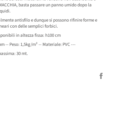
MACCHIA, basta passare un panno umido dopo la
quidi.
almente antisfilo e dunque si possono rifinire forme e
ineari con delle semplici forbici.
ponibili in altezza fissa: h100 cm
m -- Peso: 1,5kg/m² -- Materiale: PVC ---
assima: 30 mt.
Condividi
su
Facebook